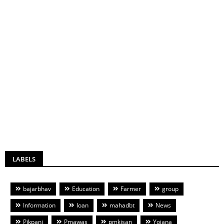
LABELS
bajarbhav
Education
Farmer
group
Information
loan
mahadbt
News
Pikpani
Pmawas
pmkisan
Yojana