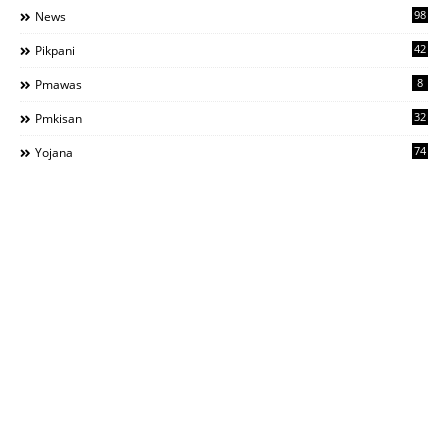
98
News
42
Pikpani
8
Pmawas
32
Pmkisan
74
Yojana