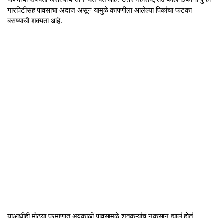
गारपिटीसह पावसाचा अंदाज असून यामुळे कापणीला आलेल्या पिकांचा फटका
बसण्याची शक्यता आहे.
याआधीही मोठ्या प्रमाणात अवकाळी पावसामुळे शतकऱ्यांचं नुकसान झालं होतं.