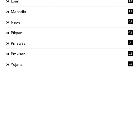
13
Loan
11
Mahadbt
98
News
42
Pikpani
8
Pmawas
32
Pmkisan
74
Yojana