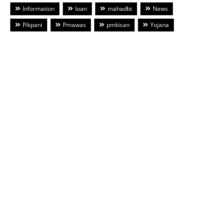
Information
loan
mahadbt
News
Pikpani
Pmawas
pmkisan
Yojana