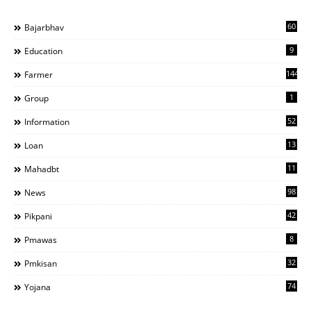
60
Bajarbhav
9
Education
144
Farmer
1
Group
52
Information
13
Loan
11
Mahadbt
98
News
42
Pikpani
8
Pmawas
32
Pmkisan
74
Yojana