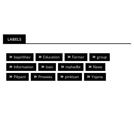
LABELS
bajarbhav
Education
Farmer
group
Information
loan
mahadbt
News
Pikpani
Pmawas
pmkisan
Yojana