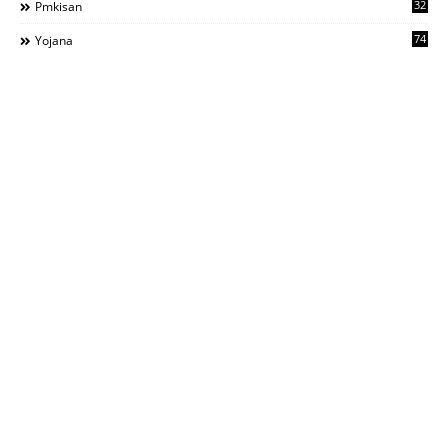
32
Pmkisan
74
Yojana