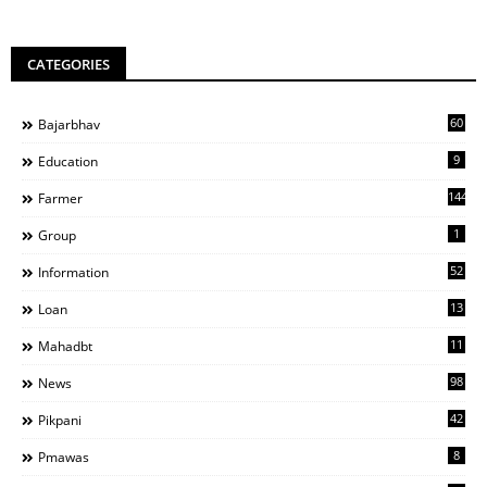
CATEGORIES
60
Bajarbhav
9
Education
144
Farmer
1
Group
52
Information
13
Loan
11
Mahadbt
98
News
42
Pikpani
8
Pmawas