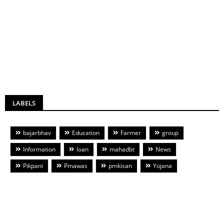
LABELS
bajarbhav
Education
Farmer
group
Information
loan
mahadbt
News
Pikpani
Pmawas
pmkisan
Yojana