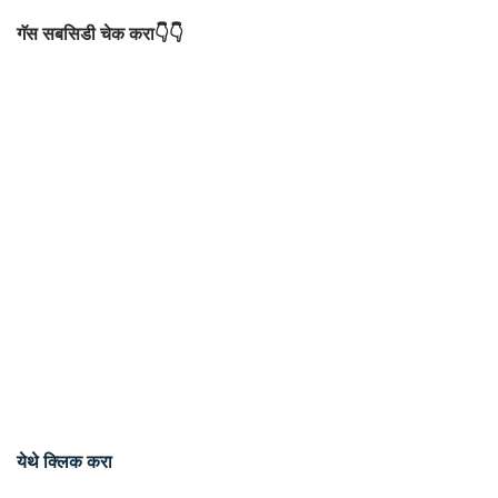
गॅस सबसिडी चेक करा👇👇
येथे क्लिक करा