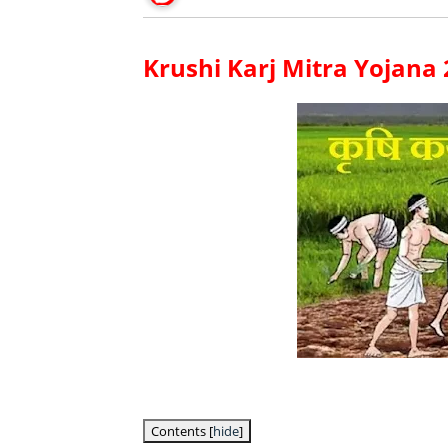
Krushi Karj Mitra Yojana
Contents
[
hide
]