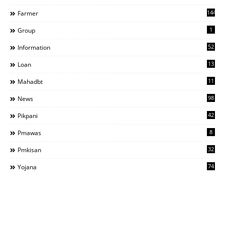
144
Farmer
1
Group
52
Information
13
Loan
11
Mahadbt
98
News
42
Pikpani
8
Pmawas
32
Pmkisan
74
Yojana