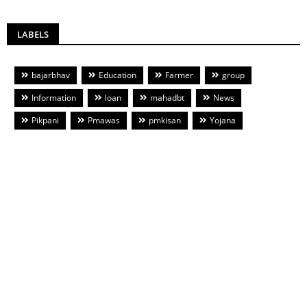
LABELS
bajarbhav
Education
Farmer
group
Information
loan
mahadbt
News
Pikpani
Pmawas
pmkisan
Yojana