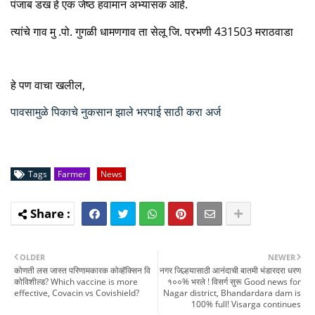
पंजाब डख हे एक जेष्ठ हवामान अभ्यासक आहे.
त्यांचे गाव मु .पो. गुगळी धामणगाव ता सेलू जि. परभणी
431503
मराठवाडा
हे पण वाचा खलील,
पावसामुळे पिकाचे नुकसान झाले भरपाई साठी करा अर्ज
Tags
Farmer
News
OLDER
NEWER
कोणती लस जास्त परिणामकारक कोव्हॅक्सिन वि
नगर जिल्हयासाठी आनंदाची बातमी भंडारदरा धरण
कोविशील्ड? Which vaccine is more
१००% भरले ! विसर्ग सुरू Good news for
effective, Covacin vs Covishield?
Nagar district, Bhandardara dam is
100% full! Visarga continues