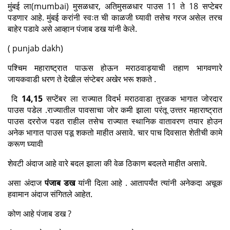
मुंबई ला(
mumbai)
मुसळधार
,
अतिमुसळधार पाउस
11
ते
18
सप्टेबर
पडणार आहे. मुंबई करांनी स्वःत ची काळजी घ्यावी तसेच गरज असेल तरच
बाहेर पडावे असे आव्हान पंजाब डख यांनी केले.
( punjab dakh)
पश्चिम महाराष्ट्रात पाऊस होऊन मराठवाड्याची तहाण भागवणारे
जायकवाडी धरण ते देखील संप्टेबर अखेर भरू शकते .
दि
14,15
सप्टेंबर ला राज्यात विदर्भ मराठवाडा तुरळक भागात जोरदार
पाउस पडेल .राज्यातील पावसाचा जोर कमी झाला परंतू उत्त्तर महाराष्ट्रात
पाउस दररोज पडत राहील तसेच राज्यात स्थानिक वातावरण तयार होउन
अनेक भागात पाउस पडू शकतो माहीत असावे. चार पाच दिवसात शेतीची कामे
करूण घ्यावी
शेवटी अंदाज आहे वारे बदल झाला की वेळ ठिकाण बदलते माहीत असावे.
असा अंदाज
पंजाब डख
यांनी दिला आहे . आतापर्यंत त्यांनी अनेकदा अचूक
हवामान अंदाज संगितले आहेत.
कोण आहे पंजाब डख
?