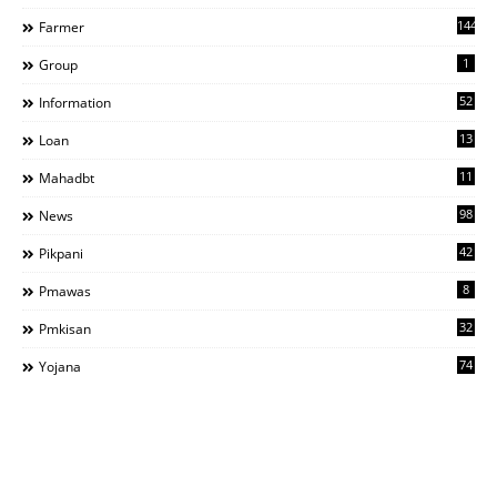
144
Farmer
1
Group
52
Information
13
Loan
11
Mahadbt
98
News
42
Pikpani
8
Pmawas
32
Pmkisan
74
Yojana