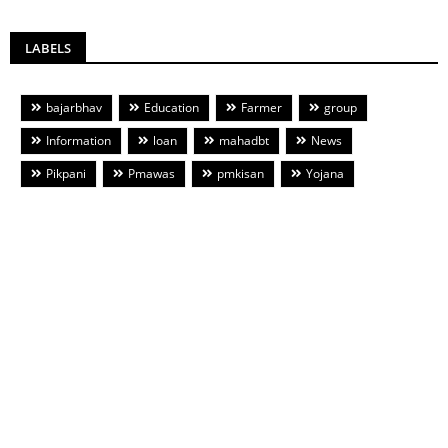
LABELS
bajarbhav
Education
Farmer
group
Information
loan
mahadbt
News
Pikpani
Pmawas
pmkisan
Yojana